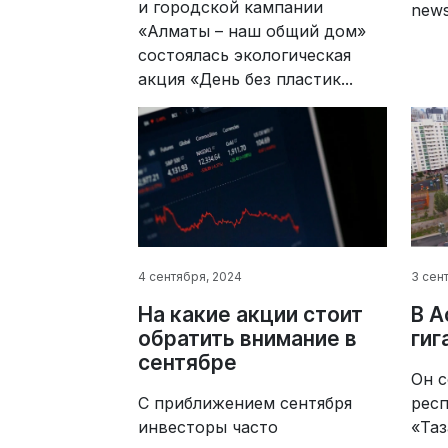
и городской кампании
new
«Алматы – наш общий дом»
состоялась экологическая
акция «День без пластик...
3 сен
4 сентября, 2024
В А
На какие акции стоит
гиг
обратить внимание в
сентябре
Он с
рес
С приближением сентября
«Таз
инвесторы часто