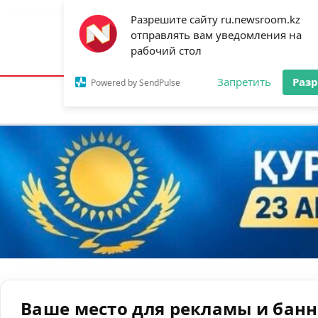
Разрешите сайту ru.newsroom.kz
отправлять вам уведомления на
Астана:
24°C
Алматы:
33°C
Шымк
рабочий стол
Запретить
Раз
Powered by SendPulse
Новости
Ан
Ваше место для рекламы и бан