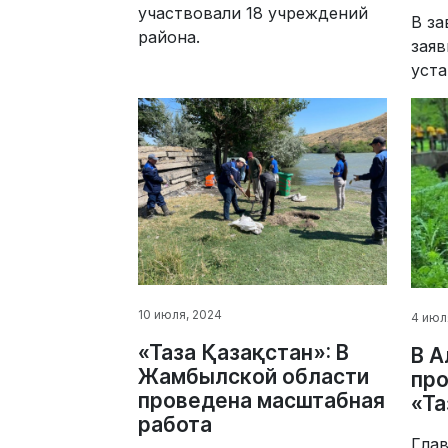
участвовали 18 учреждений
В за
района.
заяв
уста
10 июля, 2024
4 июл
«Таза Қазақстан»: В
В 
Жамбылской области
пр
проведена масштабная
«Та
работа
Глав