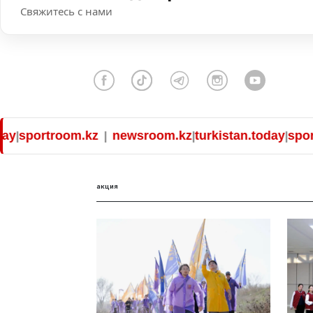
Свяжитесь с нами
room.kz
newsroom.kz
turkistan.today
sportroom.k
|
|
|
акция