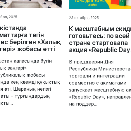
ября, 2025
23 октября, 2025
кістанда
К масштабным скид
маттарға тегін
готовьтесь: по всей
ес берілген «Халық
стране стартовала
гері» жобасы өтті
акция «Republic Day
істан қаласында бүгін
В преддверии Дня
ық заңгері»
Республики Министерств
публикалық жобасы
торговли и интеграции
нда кең көлемді құқықтық
совместно с акиматами
я өтті. Шараның негізгі
запускает масштабную а
саты – тұрғындардың
«Republic Day», направл
қты...
на поддер...