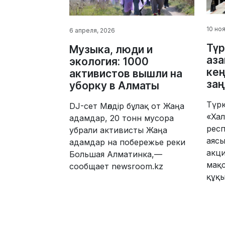
10 но
6 апреля, 2026
Түр
Музыка, люди и
аза
экология: 1000
кең
активистов вышли на
заң
уборку в Алматы
Түрк
DJ-сет Мөлдір бұлақ от Жаңа
«Хал
адамдар, 20 тонн мусора
рес
убрали активисты Жаңа
аясы
адамдар на побережье реки
акци
Большая Алматинка,—
мақ
сообщает newsroom.kz
құқы