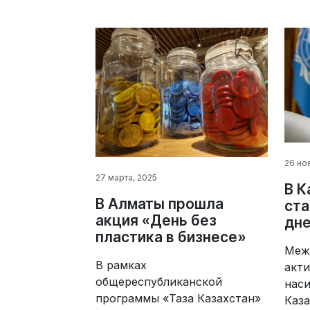
26 но
27 марта, 2025
В К
В Алматы прошла
ста
акция «День без
дне
пластика в бизнесе»
Меж
В рамках
акт
общереспубликанской
наси
программы «Таза Казахстан»
Каза