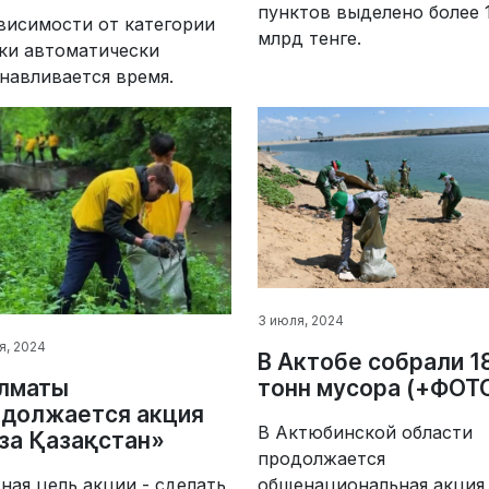
пунктов выделено более 
висимости от категории
млрд тенге.
ки автоматически
навливается время.
3 июля, 2024
я, 2024
В Актобе собрали 1
Алматы
тонн мусора (+ФОТ
одолжается акция
В Актюбинской области
за Қазақстан»
продолжается
ная цель акции - сделать
общенациональная акция