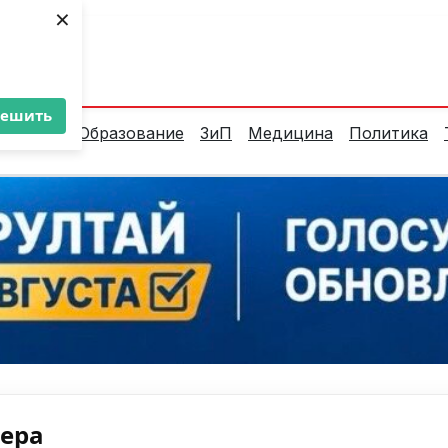
×
ент:
37°C
решить
алитика
Образование
ЗиП
Медицина
Политика
нера