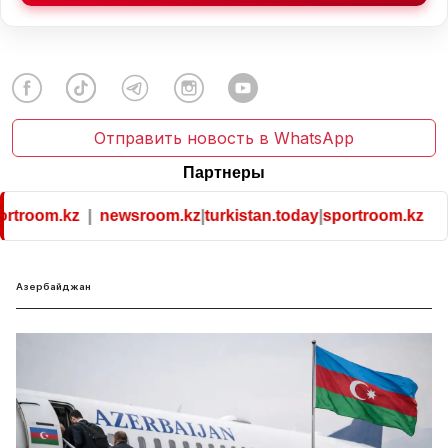
Отправить новость в WhatsApp
Партнеры
kz
|
newsroom.kz
|
turkistan.today
|
sportroom.kz
Азербайджан