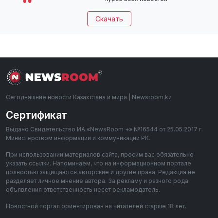
Скачать
Сегодняшние новости Казахстана и мира | Newsroom.kz
Сертификат
Выдано Свидетельство ИА «NewsRoom +» №16544 от 25.05.2017 г.
Министерством информации и коммуникации РК.
При использовании материалов сайта, просим вас обязательно
указать ссылки. Напоминаем, что на информационном портале
полностью защищаются авторские и другие права. Редакция не
разделяет личное мнение автора. За рекламу и разного рода
объявления ответственность несет рекламодатель.
Новостной портал ориентирован на читателей старше 18 лет.