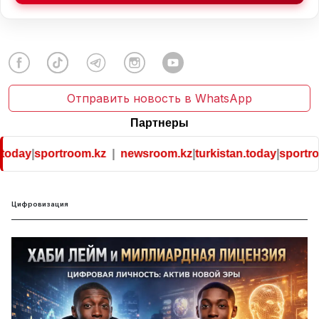
Отправить новость в WhatsApp
Партнеры
ay
|
sportroom.kz
|
newsroom.kz
|
turkistan.today
|
sportroom.
Цифровизация