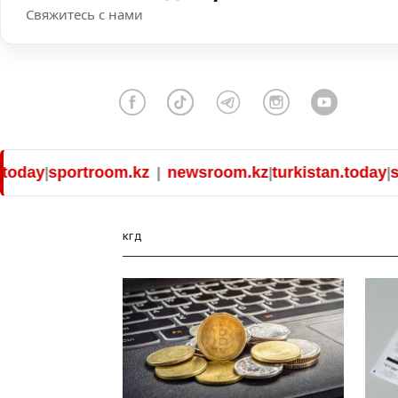
Свяжитесь с нами
day
sportroom.kz
newsroom.kz
turkistan.today
spo
|
|
|
|
КГД