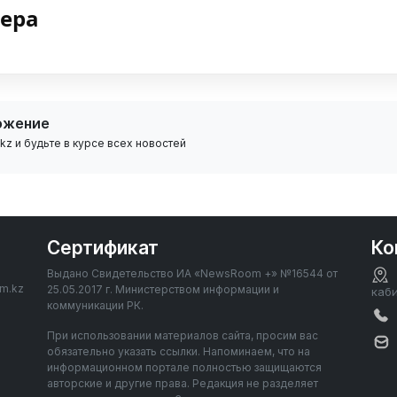
нера
ожение
z и будьте в курсе всех новостей
Сертификат
Ко
Выдано Свидетельство ИА «NewsRoom +» №16544 от
om.kz
25.05.2017 г. Министерством информации и
каб
коммуникации РК.
При использовании материалов сайта, просим вас
обязательно указать ссылки. Напоминаем, что на
информационном портале полностью защищаются
авторские и другие права. Редакция не разделяет