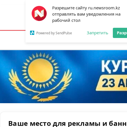
Разрешите сайту ru.newsroom.kz
отправлять вам уведомления на
Астана:
17°C
Алматы:
26°C
Шымк
рабочий стол
Запретить
Раз
Powered by SendPulse
Новости
Ан
Ваше место для рекламы и бан