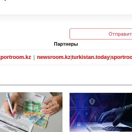
Отправит
Партнеры
rtroom.kz
newsroom.kz
turkistan.today
sportroom.
|
|
|