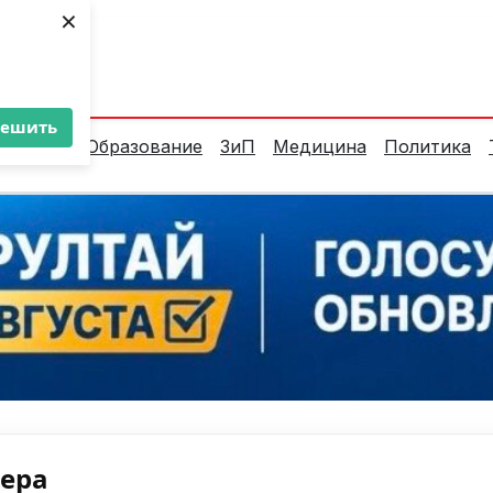
×
ент:
28°C
решить
алитика
Образование
ЗиП
Медицина
Политика
нера