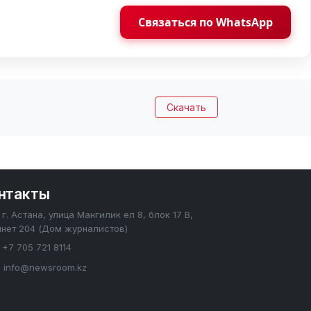
Связаться по WhatsApp
Скачать
нтакты
г. Астана, улица Мангилик ел 8, блок 17 В,
инет 204 (Дом журналистов)
+7 705 721 8114
info@newsroom.kz