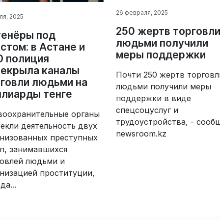
26 февраля, 2025
ля, 2025
250 жертв торговл
тенёры под
людьми получили
стом: в Астане и
меры поддержки
О полиция
рекрыла каналы
Почти 250 жертв торговл
говли людьми на
людьми получили меры
лиарды тенге
поддержки в виде
спецсоцуслуг и
воохранительные органы
трудоустройства, - сооб
екли деятельность двух
newsroom.kz
анизованных преступных
п, занимавшихся
говлей людьми и
низацией проституции,
да...