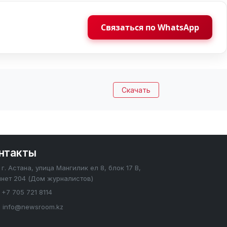
Связаться по WhatsApp
Скачать
нтакты
г. Астана, улица Мангилик ел 8, блок 17 В,
инет 204 (Дом журналистов)
+7 705 721 8114
info@newsroom.kz