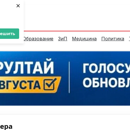
×
ент:
34°C
решить
алитика
Образование
ЗиП
Медицина
Политика
нера