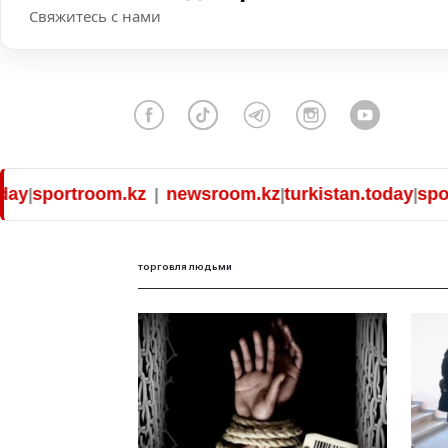
Свяжитесь с нами
sportroom.kz
newsroom.kz
turkistan.today
sportr
|
|
|
|
торговля людьми