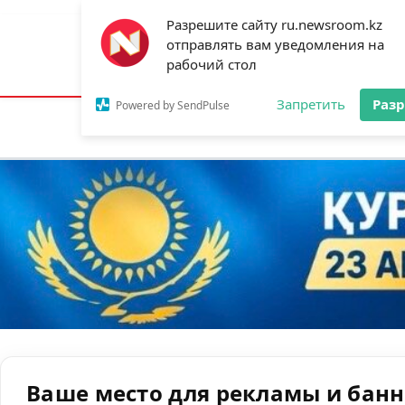
Разрешите сайту ru.newsroom.kz
отправлять вам уведомления на
Астана:
25°C
Алматы:
31°C
Шымк
рабочий стол
Запретить
Раз
Powered by SendPulse
Новости
Ан
Ваше место для рекламы и бан