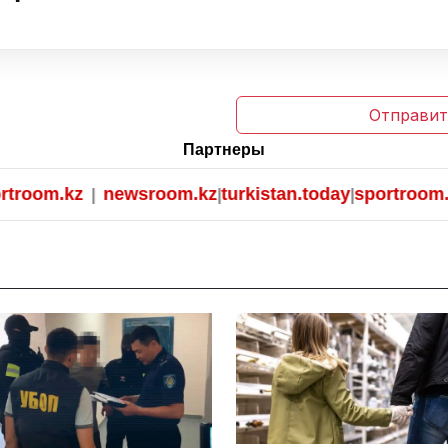
Отправит
Партнеры
oom.kz
newsroom.kz
turkistan.today
sportroom.kz
|
|
|