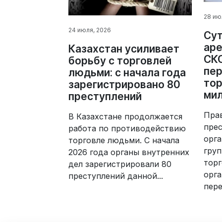
28 ию
24 июля, 2026
Су
аре
Казахстан усиливает
СК
борьбу с торговлей
пе
людьми: с начала года
тор
зарегистрировано 80
мил
преступлений
Пра
В Казахстане продолжается
прес
работа по противодействию
орг
торговле людьми. С начала
груп
2026 года органы внутренних
тор
дел зарегистрировали 80
орга
преступлений данной...
пере