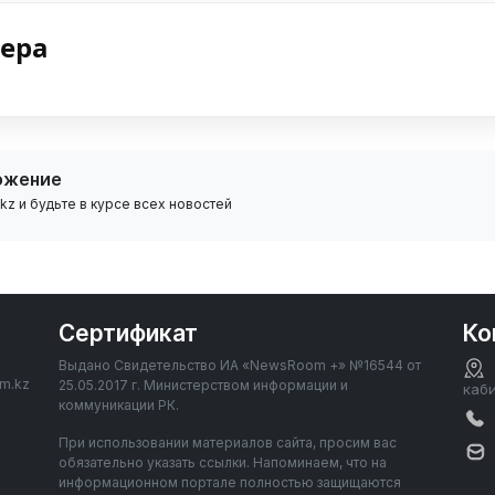
нера
ожение
z и будьте в курсе всех новостей
Сертификат
Ко
Выдано Свидетельство ИА «NewsRoom +» №16544 от
om.kz
25.05.2017 г. Министерством информации и
каб
коммуникации РК.
При использовании материалов сайта, просим вас
обязательно указать ссылки. Напоминаем, что на
информационном портале полностью защищаются