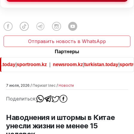
Отправить новость в WhatsApp
Партнеры
.today
|
sportroom.kz
|
newsroom.kz
|
turkistan.today
|
sportro
7 июля, 2026 /
Перизат Ілес
/
Новости
Поделиться:
Наводнения и штормы в Китае
унесли жизни не менее 15