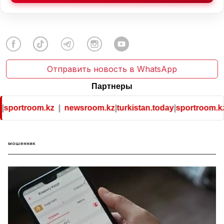
Отправить новость в WhatsApp
Партнеры
m.kz
|
newsroom.kz
|
turkistan.today
|
sportroom.kz
мошенник