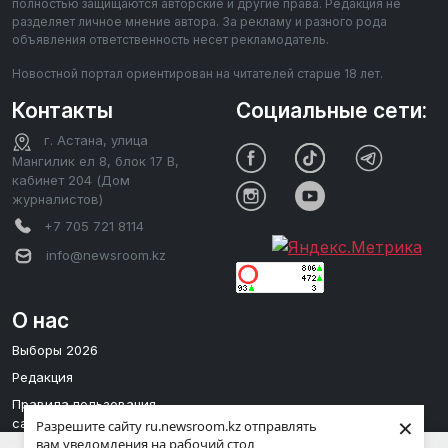
полностью защищаются авторские и другие права. Редакция не
разделяет личное мнение автора. За рекламу и разного рода
объявления ответственность несет рекламодатель.
Новостной портал ориентирован на читателей старше 18 лет.
Контакты
Социальные сети:
г. Астана, улица
Мангилик ел 8, блок 17 В,
кабинет 204 (Дом
журналистов)
+7 705 721 8114
info@newsroom.kz
О нас
Выборы 2026
Редакция
Правила пользования
×
сайтом
Разрешите сайту ru.newsroom.kz отправлять
вам уведомления на рабочий стол