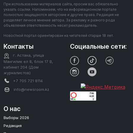
При использовании материалов сайта, просим вас обязательно
указать ссылки. Напоминаем, что на информационном портале
полностью защищаются авторские и другие права. Редакция не
разделяет личное мнение автора. За рекламу и разного рода
объявления ответственность несет рекламодатель.
Новостной портал ориентирован на читателей старше 18 лет.
Контакты
Социальные сети:
г. Астана, улица
Мангилик ел 8, блок 17 В,
кабинет 204 (Дом
журналистов)
+7 705 721 8114
info@newsroom.kz
О нас
Выборы 2026
Редакция