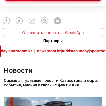
Отправить новость в WhatsApp
Партнеры
portroom.kz
|
newsroom.kz
|
turkistan.today
|
sportroom.kz
Новости
Самые актуальные новости Казахстана и мира:
события, мнения и главные факты дня.